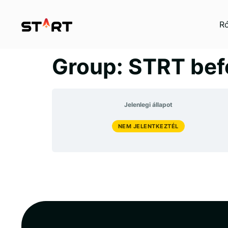
Ró
Group: STRT bef
Jelenlegi állapot
NEM JELENTKEZTÉL