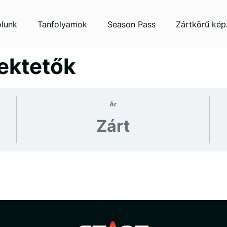
lunk
Tanfolyamok
Season Pass
Zártkörű kép
ektetők
Ár
Zárt