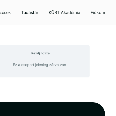
zések
Tudástár
KÜRT Akadémia
Fiókom
Kezdj hozzá
Ez a csoport jelenleg zárva van