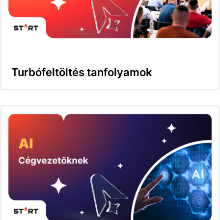
Turbófeltöltés tanfolyamok