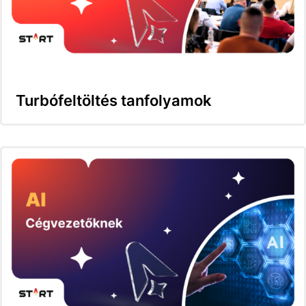
Turbófeltöltés tanfolyamok