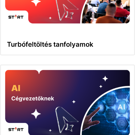
Turbófeltöltés tanfolyamok