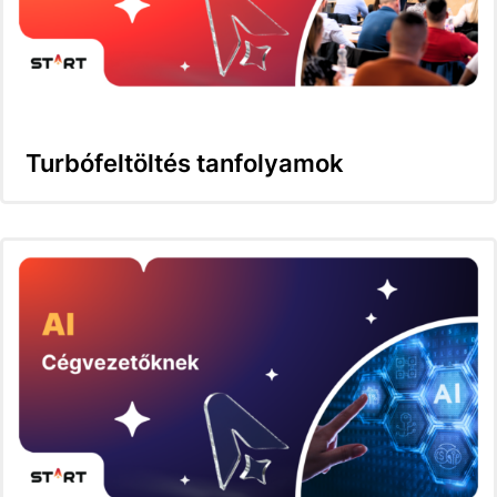
Turbófeltöltés tanfolyamok