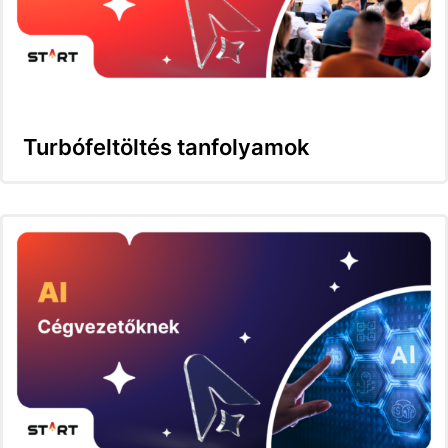
Turbófeltöltés tanfolyamok