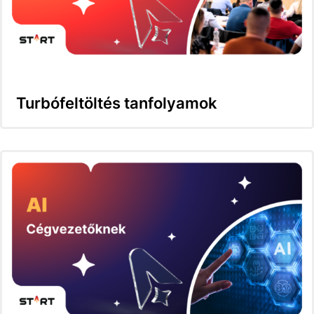
Turbófeltöltés tanfolyamok