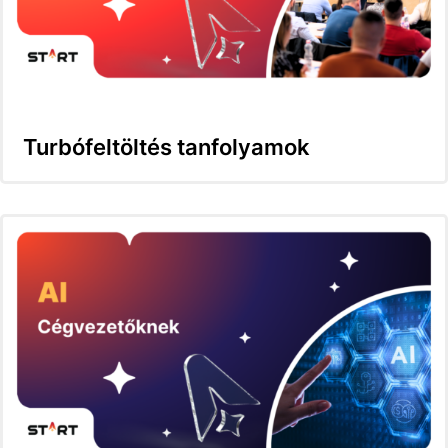
Turbófeltöltés tanfolyamok