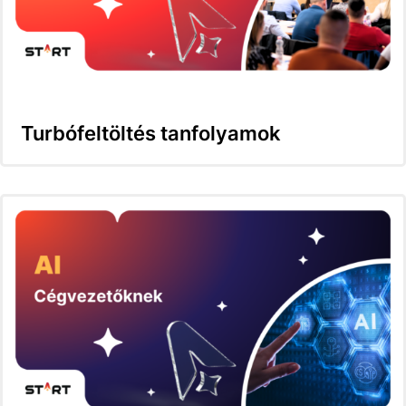
Turbófeltöltés tanfolyamok