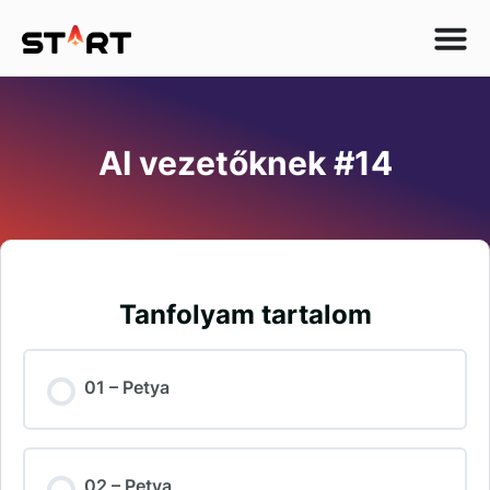
AI vezetőknek #14
Tanfolyam tartalom
01 – Petya
02 – Petya