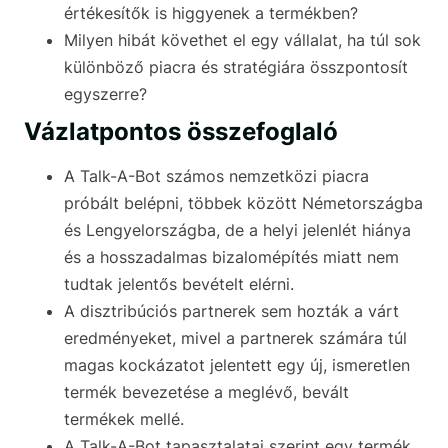
értékesítők is higgyenek a termékben?
Milyen hibát követhet el egy vállalat, ha túl sok
különböző piacra és stratégiára összpontosít
egyszerre?
Vázlatpontos összefoglaló
A Talk-A-Bot számos nemzetközi piacra
próbált belépni, többek között Németországba
és Lengyelországba, de a helyi jelenlét hiánya
és a hosszadalmas bizalomépítés miatt nem
tudtak jelentős bevételt elérni.
A disztribúciós partnerek sem hozták a várt
eredményeket, mivel a partnerek számára túl
magas kockázatot jelentett egy új, ismeretlen
termék bevezetése a meglévő, bevált
termékek mellé.
A Talk-A-Bot tapasztalatai szerint egy termék