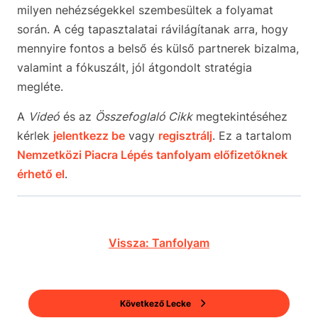
milyen nehézségekkel szembesültek a folyamat
során. A cég tapasztalatai rávilágítanak arra, hogy
mennyire fontos a belső és külső partnerek bizalma,
valamint a fókuszált, jól átgondolt stratégia
megléte.
A
Videó
és az
Összefoglaló Cikk
megtekintéséhez
kérlek
jelentkezz be
vagy
regisztrálj
. Ez a tartalom
Nemzetközi Piacra Lépés tanfolyam előfizetőknek
érhető el
.
Vissza: Tanfolyam
Következő Lecke