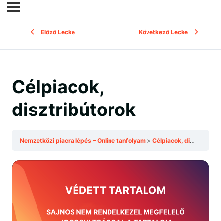
Előző Lecke
Következő Lecke
Célpiacok,
disztribútorok
Nemzetközi piacra lépés – Online tanfolyam
Célpiacok, disztribútorok