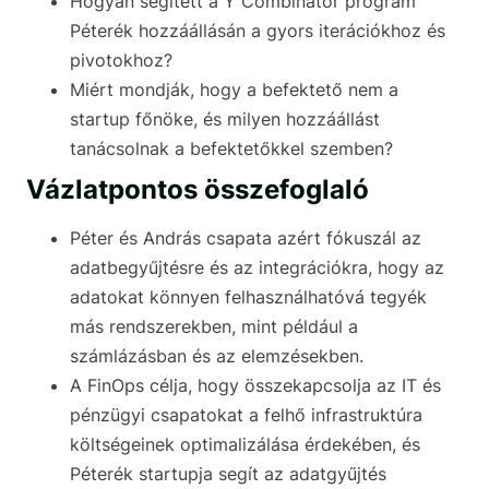
Hogyan segített a Y Combinator program
Péterék hozzáállásán a gyors iterációkhoz és
pivotokhoz?
Miért mondják, hogy a befektető nem a
startup főnöke, és milyen hozzáállást
tanácsolnak a befektetőkkel szemben?
Vázlatpontos összefoglaló
Péter és András csapata azért fókuszál az
adatbegyűjtésre és az integrációkra, hogy az
adatokat könnyen felhasználhatóvá tegyék
más rendszerekben, mint például a
számlázásban és az elemzésekben.
A FinOps célja, hogy összekapcsolja az IT és
pénzügyi csapatokat a felhő infrastruktúra
költségeinek optimalizálása érdekében, és
Péterék startupja segít az adatgyűjtés