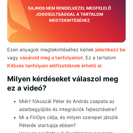
Ezen anyagok megtekintéséhez kérlek
jelentkezz be
vagy
vásárold meg a tanfolyamot
. Ez a tartalom
Kilövés tanfolyam előfizetőknek érhető el
.
Milyen kérdéseket válaszol meg
ez a videó?
Miért fókuszál Péter és András csapata az
adatbegyűjtés és integrációk fejlesztésére?
Mi a FinOps célja, és milyen szerepet játszik
Péterék startupja ebben?