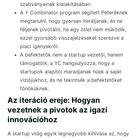
szabványainak kialakításában.
A Y Combinator program segített Péteréknek
megtanulni, hogy gyorsan iteráljanak, és ne
féljenek pivotálni, ha egy ötlet nem működik,
ezzel gyorsabb visszajelzéseket szerezve a
piaci igényekről.
A befektetők nem a startup vezetői, hanem
támogatóik; a YC hangsúlyozza, hogy a
startupok alapítói maradjanak hűek a saját
víziójukhoz, és ne tekintsék a befektetőket
főnöküknek.
Az iteráció ereje: Hogyan
vezetnek a pivotok az igazi
innovációhoz
A startup világ egyik legnagyobb kihívása az, hogy