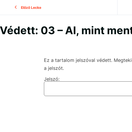
Előző Lecke
Védett: 03 – AI, mint men
Ez a tartalom jelszóval védett. Megte
a jelszót.
Jelszó: