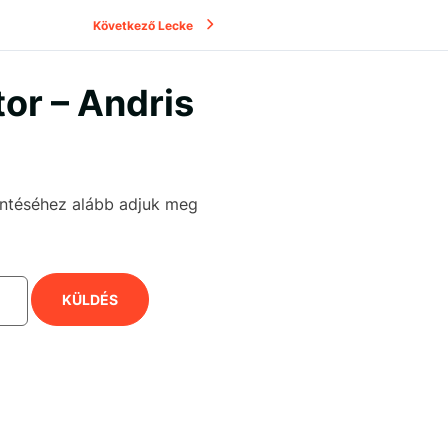
Következő Lecke
tor – Andris
kintéséhez alább adjuk meg