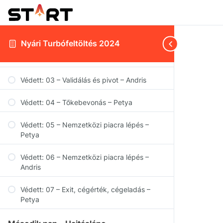
Első nap - Vállalkozói életút
Védett: 01 – Célok, ambíció, álmok – Petya
Nyári Turbófeltöltés 2024
Védett: 02 – Stratégia – Petya
Védett: 03 – Validálás és pivot – Andris
Védett: 04 – Tőkebevonás – Petya
Védett: 05 – Nemzetközi piacra lépés –
Petya
Védett: 06 – Nemzetközi piacra lépés –
Andris
Védett: 07 – Exit, cégérték, cégeladás –
Petya