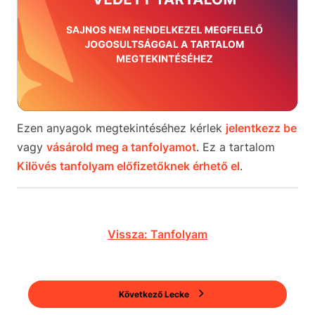
Ezen anyagok megtekintéséhez kérlek
jelentkezz be
vagy
vásárold meg a tanfolyamot
. Ez a tartalom
Kilövés tanfolyam előfizetőknek érhető el
.
Vissza: Tanfolyam
Következő Lecke