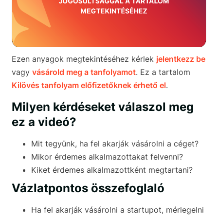
Ezen anyagok megtekintéséhez kérlek
jelentkezz be
vagy
vásárold meg a tanfolyamot
. Ez a tartalom
Kilövés tanfolyam előfizetőknek érhető el
.
Milyen kérdéseket válaszol meg
ez a videó?
Mit tegyünk, ha fel akarják vásárolni a céget?
Mikor érdemes alkalmazottakat felvenni?
Kiket érdemes alkalmazottként megtartani?
Vázlatpontos összefoglaló
Ha fel akarják vásárolni a startupot, mérlegelni