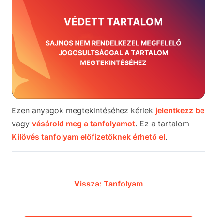
Ezen anyagok megtekintéséhez kérlek
jelentkezz be
vagy
vásárold meg a tanfolyamot
. Ez a tartalom
Kilövés tanfolyam előfizetőknek érhető el
.
Vissza: Tanfolyam