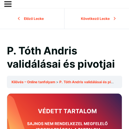
Előző Lecke
Következő Lecke
P. Tóth Andris
validálásai és pivotjai
Kilövés – Online tanfolyam
P. Tóth Andris validálásai és pivotjai