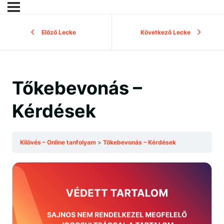
Előző Lecke
Következő Lecke
Tőkebevonás –
Kérdések
Kilövés – Online tanfolyam
Tőkebevonás – Kérdések