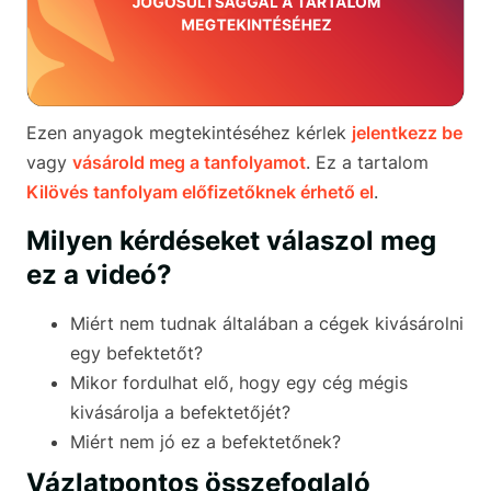
Ezen anyagok megtekintéséhez kérlek
jelentkezz be
vagy
vásárold meg a tanfolyamot
. Ez a tartalom
Kilövés tanfolyam előfizetőknek érhető el
.
Milyen kérdéseket válaszol meg
ez a videó?
Miért nem tudnak általában a cégek kivásárolni
egy befektetőt?
Mikor fordulhat elő, hogy egy cég mégis
kivásárolja a befektetőjét?
Miért nem jó ez a befektetőnek?
Vázlatpontos összefoglaló