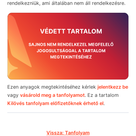
rendelkezniük, ami általában nem áll rendelkezésre.
Ezen anyagok megtekintéséhez kérlek
jelentkezz be
vagy
vásárold meg a tanfolyamot
. Ez a tartalom
Kilövés tanfolyam előfizetőknek érhető el
.
Vissza: Tanfolyam