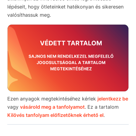
lépéseit, hogy ötleteinket hatékonyan és sikeresen
valósíthassuk meg.
Ezen anyagok megtekintéséhez kérlek
jelentkezz be
vagy
vásárold meg a tanfolyamot
. Ez a tartalom
Kilövés tanfolyam előfizetőknek érhető el
.