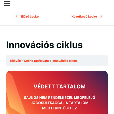
Előző Lecke
Következő Lecke
Innovációs ciklus
Kilövés – Online tanfolyam
Innovációs ciklus