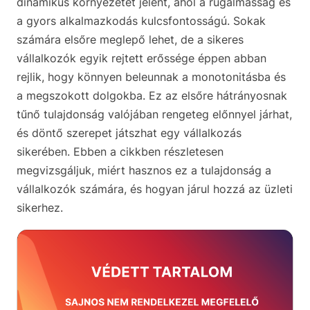
dinamikus környezetet jelent, ahol a rugalmasság és
a gyors alkalmazkodás kulcsfontosságú. Sokak
számára elsőre meglepő lehet, de a sikeres
vállalkozók egyik rejtett erőssége éppen abban
rejlik, hogy könnyen beleunnak a monotonitásba és
a megszokott dolgokba. Ez az elsőre hátrányosnak
tűnő tulajdonság valójában rengeteg előnnyel járhat,
és döntő szerepet játszhat egy vállalkozás
sikerében. Ebben a cikkben részletesen
megvizsgáljuk, miért hasznos ez a tulajdonság a
vállalkozók számára, és hogyan járul hozzá az üzleti
sikerhez.