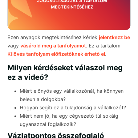
Ezen anyagok megtekintéséhez kérlek
jelentkezz be
vagy
vásárold meg a tanfolyamot
. Ez a tartalom
Kilövés tanfolyam előfizetőknek érhető el
.
Milyen kérdéseket válaszol meg
ez a videó?
Miért előnyös egy vállalkozónál, ha könnyen
beleun a dolgokba?
Hogyan segíti ez a tulajdonság a vállalkozót?
Miért nem jó, ha egy cégvezető túl sokáig
ugyanazzal foglalkozik?
Vázlatpontos összefoglaló