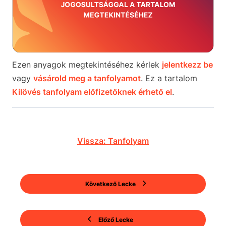
Ezen anyagok megtekintéséhez kérlek
jelentkezz be
vagy
vásárold meg a tanfolyamot
. Ez a tartalom
Kilövés tanfolyam előfizetőknek érhető el
.
Vissza: Tanfolyam
Következő Lecke
Előző Lecke