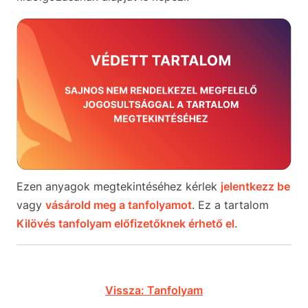
Ezen anyagok megtekintéséhez kérlek
jelentkezz be
vagy
vásárold meg a tanfolyamot
. Ez a tartalom
Kilövés tanfolyam előfizetőknek érhető el
.
Vissza: Tanfolyam