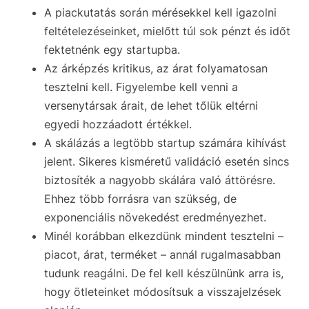
A piackutatás során mérésekkel kell igazolni
feltételezéseinket, mielőtt túl sok pénzt és időt
fektetnénk egy startupba.
Az árképzés kritikus, az árat folyamatosan
tesztelni kell. Figyelembe kell venni a
versenytársak árait, de lehet tőlük eltérni
egyedi hozzáadott értékkel.
A skálázás a legtöbb startup számára kihívást
jelent. Sikeres kisméretű validáció esetén sincs
biztosíték a nagyobb skálára való áttörésre.
Ehhez több forrásra van szükség, de
exponenciális növekedést eredményezhet.
Minél korábban elkezdünk mindent tesztelni –
piacot, árat, terméket – annál rugalmasabban
tudunk reagálni. De fel kell készülnünk arra is,
hogy ötleteinket módosítsuk a visszajelzések