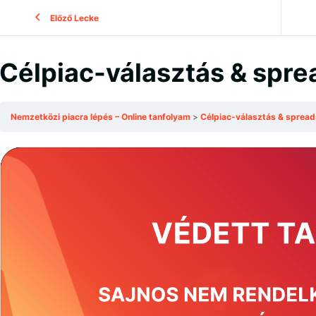
Előző Lecke
Célpiac-választás & spr
Nemzetközi piacra lépés – Online tanfolyam
Célpiac-választás & sprea