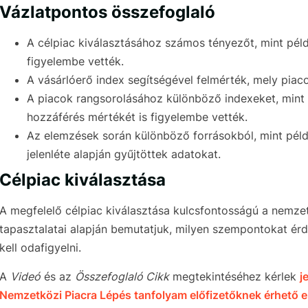
Vázlatpontos összefoglaló
A célpiac kiválasztásához számos tényezőt, mint péld
figyelembe vették.
A vásárlóerő index segítségével felmérték, mely piac
A piacok rangsorolásához különböző indexeket, mint p
hozzáférés mértékét is figyelembe vették.
Az elemzések során különböző forrásokból, mint példá
jelenléte alapján gyűjtöttek adatokat.
Célpiac kiválasztása
A megfelelő célpiac kiválasztása kulcsfontosságú a nemze
tapasztalatai alapján bemutatjuk, milyen szempontokat ér
kell odafigyelni.
A
Videó
és az
Összefoglaló Cikk
megtekintéséhez kérlek
j
Nemzetközi Piacra Lépés tanfolyam előfizetőknek érhető e