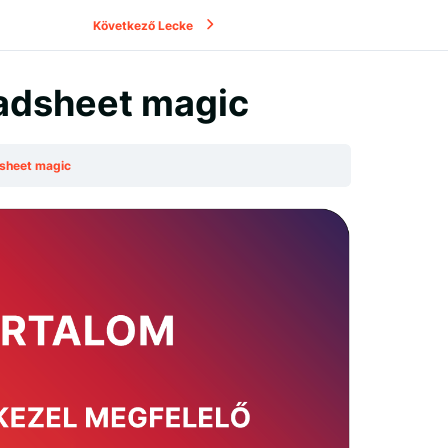
Következő Lecke
eadsheet magic
dsheet magic