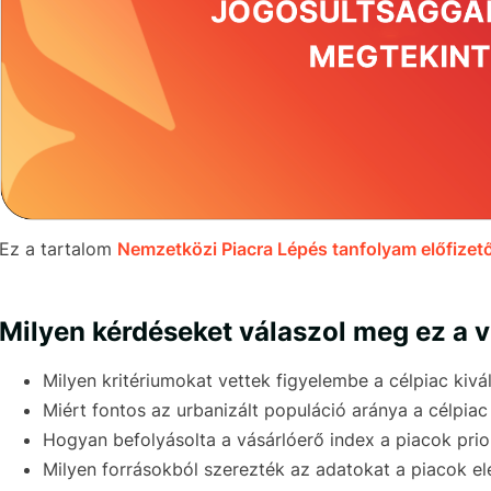
Ez a tartalom
Nemzetközi Piacra Lépés tanfolyam előfizető
Milyen kérdéseket válaszol meg ez a 
Milyen kritériumokat vettek figyelembe a célpiac kivá
Miért fontos az urbanizált populáció aránya a célpiac
Hogyan befolyásolta a vásárlóerő index a piacok prio
Milyen forrásokból szerezték az adatokat a piacok 