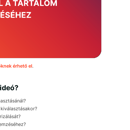
knek érhető el
.
videó?
lasztásánál?
 kiválasztásakor?
rizálását?
elemzéséhez?