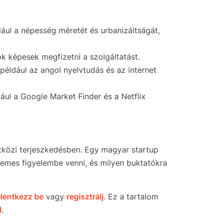
ául a népesség méretét és urbanizáltságát,
ok képesek megfizetni a szolgáltatást.
éldául az angol nyelvtudás és az internet
ul a Google Market Finder és a Netflix
tközi terjeszkedésben. Egy magyar startup
demes figyelembe venni, és milyen buktatókra
elentkezz be
vagy
regisztrálj
. Ez a tartalom
l
.