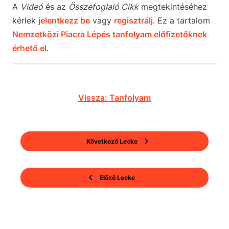
A
Videó
és az
Összefoglaló Cikk
megtekintéséhez
kérlek
jelentkezz be
vagy
regisztrálj
. Ez a tartalom
Nemzetközi Piacra Lépés tanfolyam előfizetőknek
érhető el
.
Vissza: Tanfolyam
Következő Lecke
Előző Lecke