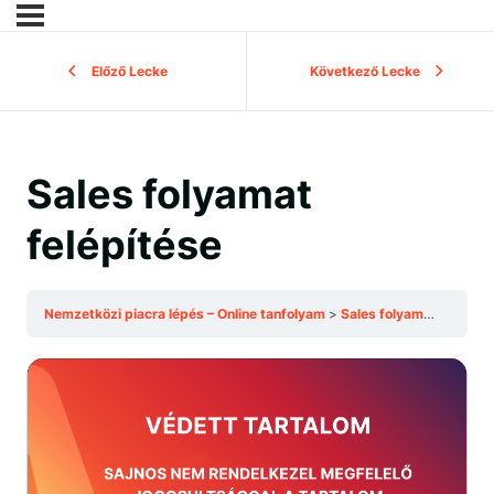
Előző Lecke
Következő Lecke
Sales folyamat
felépítése
Nemzetközi piacra lépés – Online tanfolyam
Sales folyamat felépítése