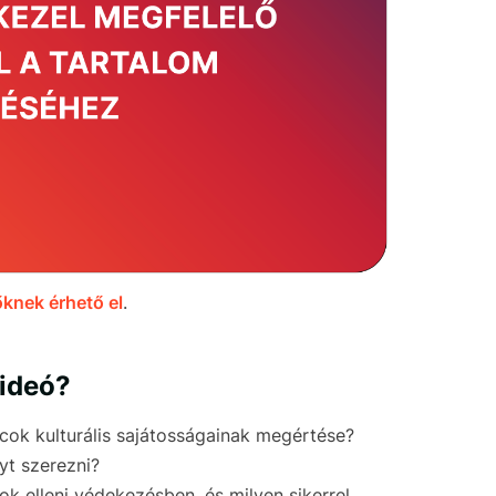
knek érhető el
.
videó?
cok kulturális sajátosságainak megértése?
yt szerezni?
k elleni védekezésben, és milyen sikerrel