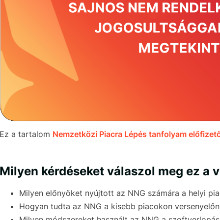
Ez a tartalom
Nemzetközi Piacra Lépés tanfolyam előfizető
Milyen kérdéseket válaszol meg ez a 
Milyen előnyöket nyújtott az NNG számára a helyi pia
Hogyan tudta az NNG a kisebb piacokon versenyelőn
Milyen módszereket használt az NNG a szoftverlopáso