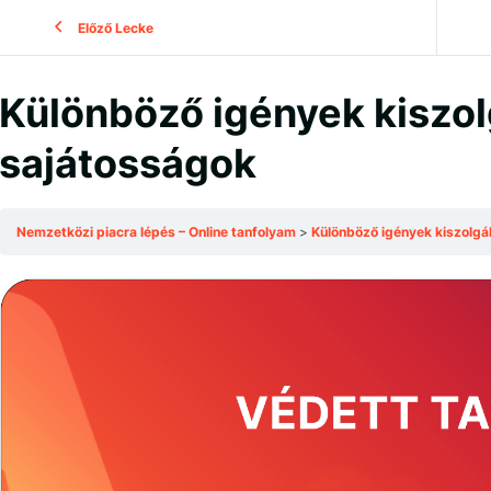
Előző Lecke
Különböző igények kiszol
sajátosságok
Nemzetközi piacra lépés – Online tanfolyam
Különböző igények kiszolgá