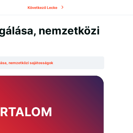
Következő Lecke
gálása, nemzetközi
lása, nemzetközi sajátosságok