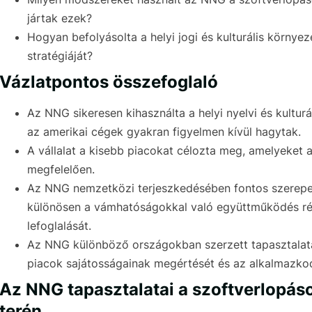
jártak ezek?
Hogyan befolyásolta a helyi jogi és kulturális körny
stratégiáját?
Vázlatpontos összefoglaló
Az NNG sikeresen kihasználta a helyi nyelvi és kultur
az amerikai cégek gyakran figyelmen kívül hagytak.
A vállalat a kisebb piacokat célozta meg, amelyeket a
megfelelően.
Az NNG nemzetközi terjeszkedésében fontos szerepet 
különösen a vámhatóságokkal való együttműködés rév
lefoglalását.
Az NNG különböző országokban szerzett tapasztalatai
piacok sajátosságainak megértését és az alkalmazko
Az NNG tapasztalatai a szoftverlopáso
terén