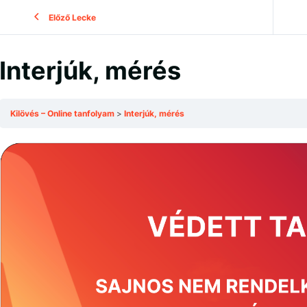
Előző Lecke
Interjúk, mérés
Kilövés – Online tanfolyam
Interjúk, mérés