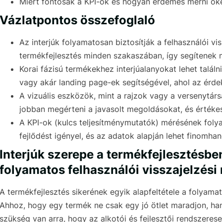
Miért fontosak a KPI-ok és hogyan érdemes mérni ők
Vázlatpontos összefoglaló
Az interjúk folyamatosan biztosítják a felhasználói v
termékfejlesztés minden szakaszában, így segítenek m
Korai fázisú termékekhez interjúalanyokat lehet talál
vagy akár landing page-ek segítségével, ahol az érde
A vizuális eszközök, mint a rajzok vagy a versenytárs
jobban megérteni a javasolt megoldásokat, és értékes
A KPI-ok (kulcs teljesítménymutatók) mérésének fol
fejlődést igényel, és az adatok alapján lehet finomhan
Interjúk szerepe a termékfejlesztésb
folyamatos felhasználói visszajelzési
A termékfejlesztés sikerének egyik alapfeltétele a folyamat
Ahhoz, hogy egy termék ne csak egy jó ötlet maradjon, hane
szükség van arra, hogy az alkotói és fejlesztői rendszerese