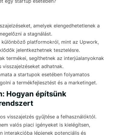
et egy startup esetében?
isszajelzéseket, amelyek elengedhetetlenek a
egelőzni a stagnálást.
ni különböző platformokról, mint az Upwork,
klődők jelentkezhetnek tesztelésre.
ak termékei, segíthetnek az interjúalanyoknak
 visszajelzéseket adhatnak.
yamata a startupok esetében folyamatos
golni a termékfejlesztést és a marketinget.
en: Hogyan építsünk
 rendszert
os visszajelzés gyűjtése a felhasználóktól.
m valós piaci igényeket is kielégítsen,
n interakcióba lépjenek potenciális és