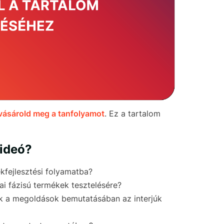
vásárold meg a tanfolyamot
. Ez a tartalom
videó?
kfejlesztési folyamatba?
rai fázisú termékek tesztelésére?
ök a megoldások bemutatásában az interjúk