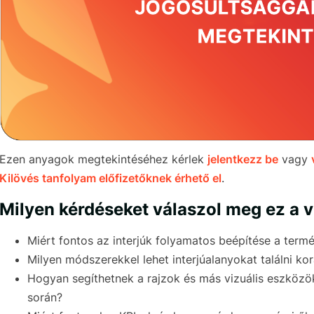
Ezen anyagok megtekintéséhez kérlek
jelentkezz be
vagy
Kilövés tanfolyam előfizetőknek érhető el
.
Milyen kérdéseket válaszol meg ez a 
Miért fontos az interjúk folyamatos beépítése a termé
Milyen módszerekkel lehet interjúalanyokat találni ko
Hogyan segíthetnek a rajzok és más vizuális eszköz
során?