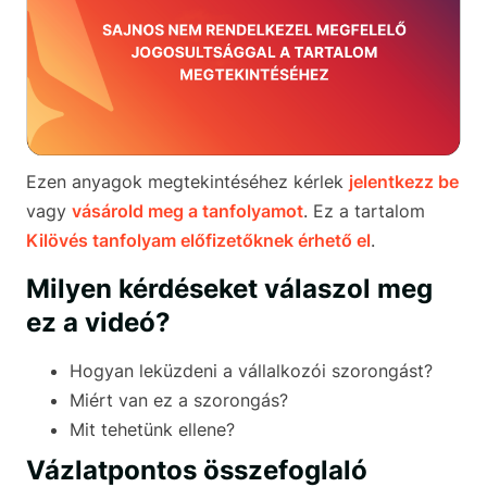
Ezen anyagok megtekintéséhez kérlek
jelentkezz be
vagy
vásárold meg a tanfolyamot
. Ez a tartalom
Kilövés tanfolyam előfizetőknek érhető el
.
Milyen kérdéseket válaszol meg
ez a videó?
Hogyan leküzdeni a vállalkozói szorongást?
Miért van ez a szorongás?
Mit tehetünk ellene?
Vázlatpontos összefoglaló