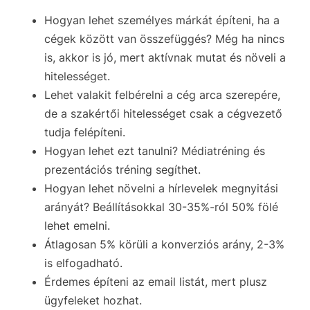
Hogyan lehet személyes márkát építeni, ha a
cégek között van összefüggés? Még ha nincs
is, akkor is jó, mert aktívnak mutat és növeli a
hitelességet.
Lehet valakit felbérelni a cég arca szerepére,
de a szakértői hitelességet csak a cégvezető
tudja felépíteni.
Hogyan lehet ezt tanulni? Médiatréning és
prezentációs tréning segíthet.
Hogyan lehet növelni a hírlevelek megnyitási
arányát? Beállításokkal 30-35%-ról 50% fölé
lehet emelni.
Átlagosan 5% körüli a konverziós arány, 2-3%
is elfogadható.
Érdemes építeni az email listát, mert plusz
ügyfeleket hozhat.