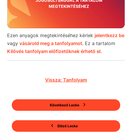
Ezen anyagok megtekintéséhez kérlek
jelentkezz be
vagy
vásárold meg a tanfolyamot
. Ez a tartalom
Kilövés tanfolyam előfizetőknek érhető el
.
Vissza: Tanfolyam
Következő Lecke
Előző Lecke