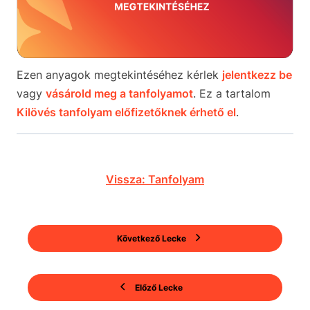
Ezen anyagok megtekintéséhez kérlek
jelentkezz be
vagy
vásárold meg a tanfolyamot
. Ez a tartalom
Kilövés tanfolyam előfizetőknek érhető el
.
Vissza: Tanfolyam
Következő Lecke
Előző Lecke