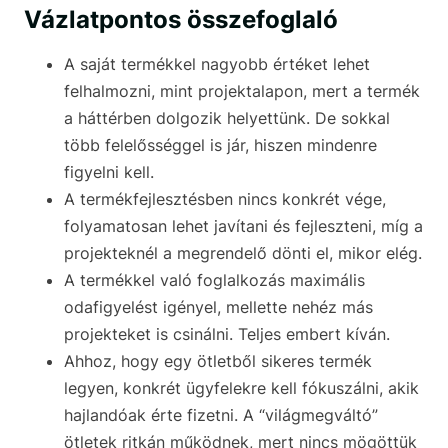
Vázlatpontos összefoglaló
A saját termékkel nagyobb értéket lehet
felhalmozni, mint projektalapon, mert a termék
a háttérben dolgozik helyettünk. De sokkal
több felelősséggel is jár, hiszen mindenre
figyelni kell.
A termékfejlesztésben nincs konkrét vége,
folyamatosan lehet javítani és fejleszteni, míg a
projekteknél a megrendelő dönti el, mikor elég.
A termékkel való foglalkozás maximális
odafigyelést igényel, mellette nehéz más
projekteket is csinálni. Teljes embert kíván.
Ahhoz, hogy egy ötletből sikeres termék
legyen, konkrét ügyfelekre kell fókuszálni, akik
hajlandóak érte fizetni. A “világmegváltó”
ötletek ritkán működnek, mert nincs mögöttük