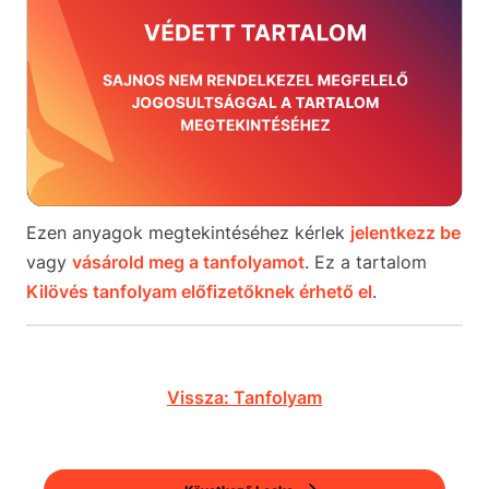
Ezen anyagok megtekintéséhez kérlek
jelentkezz be
vagy
vásárold meg a tanfolyamot
. Ez a tartalom
Kilövés tanfolyam előfizetőknek érhető el
.
Vissza: Tanfolyam