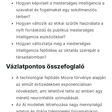
Hogyan képviseli a mesterséges intelligencia a
szavakat és fogalmakat egy sokdimenziós
térben?
Hogyan változik az etikai szűrők használata a
nyílt forráskódú és publikus mesterséges
intelligencia eszközökkel?
Hogyan változtatja meg a mesterséges
intelligencia fejlődése az oktatás szerepét a
társadalomban?
Vázlatpontos összefoglaló
A technológiai fejlődés Moore törvénye alapján
az elmúlt évtizedekben exponenciálisan
növekedett, ami lehetővé tette az emberi agy
méretű neuronhálók szimulálását.
Az AI modellek létrehozása nagy mennyiségű
adaton és drága tréningelési folyamatokon