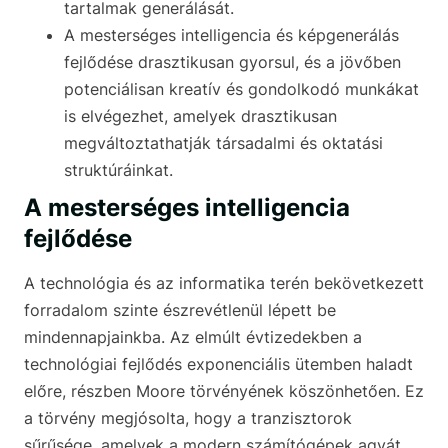
tartalmak generálását.
A mesterséges intelligencia és képgenerálás
fejlődése drasztikusan gyorsul, és a jövőben
potenciálisan kreatív és gondolkodó munkákat
is elvégezhet, amelyek drasztikusan
megváltoztathatják társadalmi és oktatási
struktúráinkat.
A mesterséges intelligencia
fejlődése
A technológia és az informatika terén bekövetkezett
forradalom szinte észrevétlenül lépett be
mindennapjainkba. Az elmúlt évtizedekben a
technológiai fejlődés exponenciális ütemben haladt
előre, részben Moore törvényének köszönhetően. Ez
a törvény megjósolta, hogy a tranzisztorok
sűrűsége, amelyek a modern számítógépek agyát