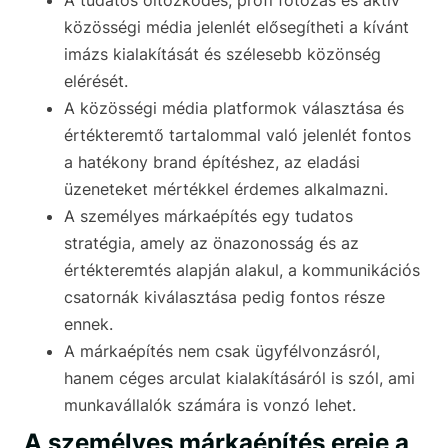
A tudatos öltözködés, profi fotózás és aktív
közösségi média jelenlét elősegítheti a kívánt
imázs kialakítását és szélesebb közönség
elérését.
A közösségi média platformok választása és
értékteremtő tartalommal való jelenlét fontos
a hatékony brand építéshez, az eladási
üzeneteket mértékkel érdemes alkalmazni.
A személyes márkaépítés egy tudatos
stratégia, amely az önazonosság és az
értékteremtés alapján alakul, a kommunikációs
csatornák kiválasztása pedig fontos része
ennek.
A márkaépítés nem csak ügyfélvonzásról,
hanem céges arculat kialakításáról is szól, ami
munkavállalók számára is vonzó lehet.
A személyes márkaépítés ereje a