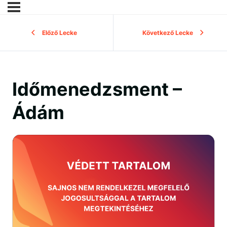
Előző Lecke
Következő Lecke
Időmenedzsment –
Ádám