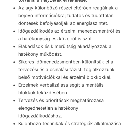
történik a helyzetek értékelése.
Az agy különböző részei eltérően reagálnak a
bejövő információkra; tudatos és tudattalan
döntések befolyásolják az energiaszintet.
Időgazdálkodás az érzelmi menedzsmentről és
a hatékonyság eszközeiről is szól.
Elakadások és kimerültség akadályozzák a
hatékony működést.
Sikeres időmenedzsmentben különítsük el a
tervezési és a csinálási fázist; foglalkozzunk
belső motivációkkal és érzelmi blokkokkal.
Érzelmek verbalizálása segít a mentális
blokkok leküzdésében.
Tervezés és prioritások meghatározása
elengedhetetlen a hatékony
időgazdálkodáshoz.
Különböző technikák és stratégiák alkalmazása