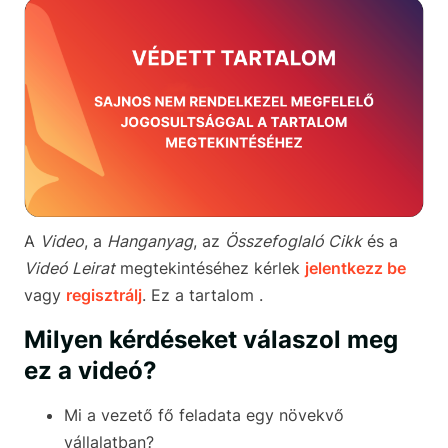
A
Video
, a
Hanganyag
, az
Összefoglaló Cikk
és a
Videó Leirat
megtekintéséhez kérlek
jelentkezz be
vagy
regisztrálj
. Ez a tartalom .
Milyen kérdéseket válaszol meg
ez a videó?
Mi a vezető fő feladata egy növekvő
vállalatban?