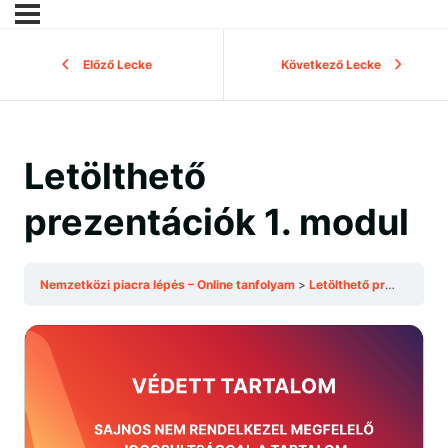
Előző Lecke
Következő Lecke
Letölthető
prezentációk 1. modul
Nemzetközi piacra lépés – Online tanfolyam
Letölthető prezentációk 1. modul