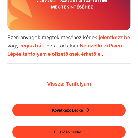
Ezen anyagok megtekintéséhez kérlek
jelentkezz be
vagy
regisztrálj
. Ez a tartalom
Nemzetközi Piacra
Lépés tanfolyam előfizetőknek érhető el
.
Vissza: Tanfolyam
Következő Lecke
Előző Lecke