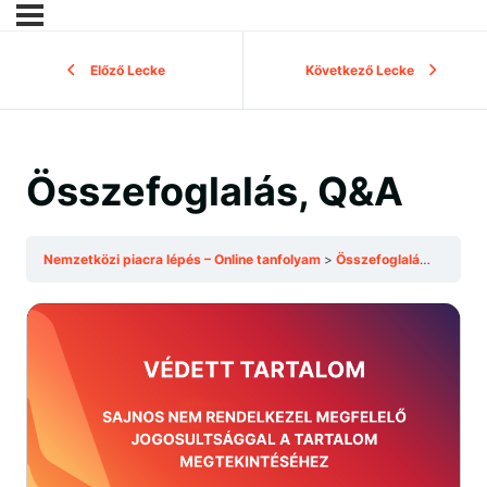
Előző Lecke
Következő Lecke
Összefoglalás, Q&A
Nemzetközi piacra lépés – Online tanfolyam
Összefoglalás, Q&A