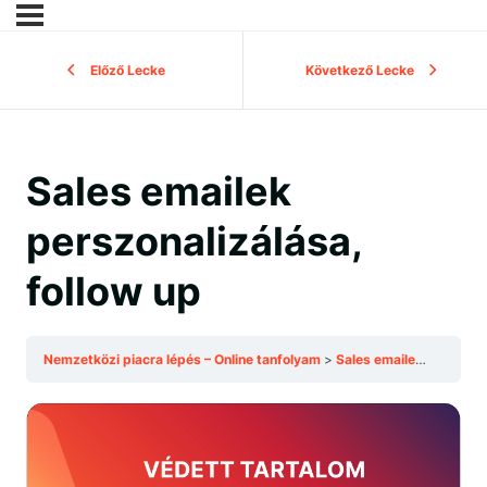
Előző Lecke
Következő Lecke
Sales emailek
perszonalizálása,
follow up
Nemzetközi piacra lépés – Online tanfolyam
Sales emailek perszonalizálása, follow up