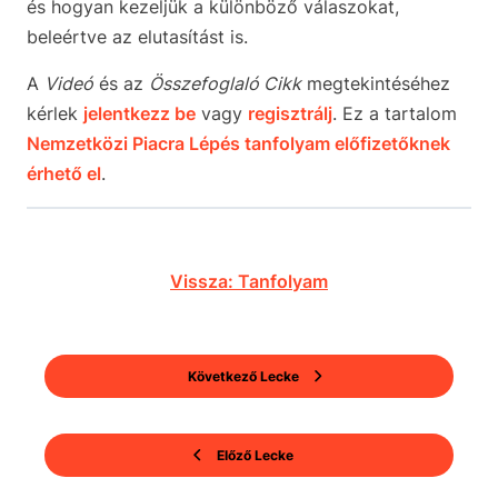
és hogyan kezeljük a különböző válaszokat,
beleértve az elutasítást is.
A
Videó
és az
Összefoglaló Cikk
megtekintéséhez
kérlek
jelentkezz be
vagy
regisztrálj
. Ez a tartalom
Nemzetközi Piacra Lépés tanfolyam előfizetőknek
érhető el
.
Vissza: Tanfolyam
Következő Lecke
Előző Lecke