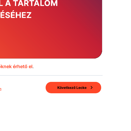
knek érhető el
.
Következő Lecke
m