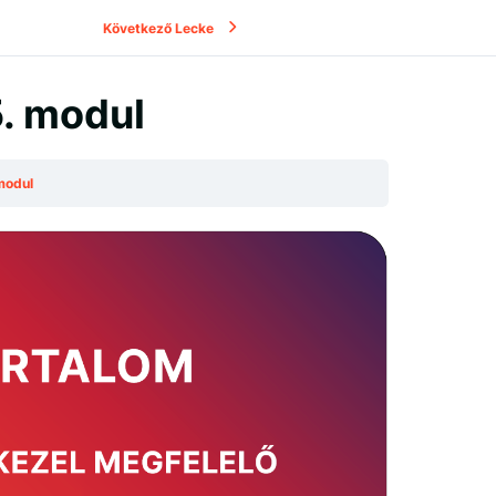
Következő Lecke
5. modul
modul