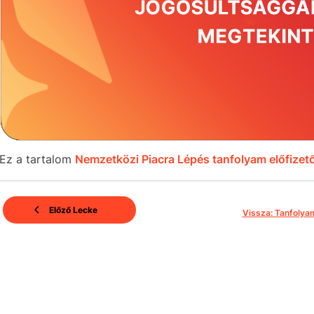
Ez a tartalom
Nemzetközi Piacra Lépés tanfolyam előfizető
Előző Lecke
Vissza: Tanfolya