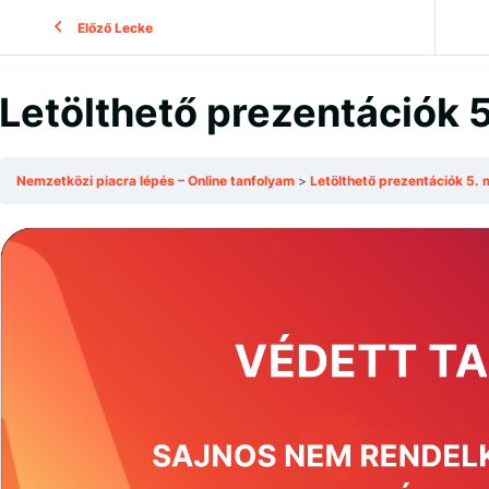
Előző Lecke
Letölthető prezentációk 
Nemzetközi piacra lépés – Online tanfolyam
Letölthető prezentációk 5. 