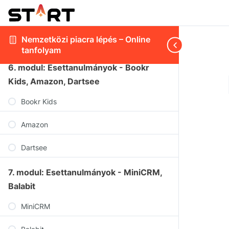
Sales emailek perszonalizálása, follow up
Nemzetközi piacra lépés – Online
Összefoglalás, Q&A
tanfolyam
6. modul: Esettanulmányok - Bookr
Kids, Amazon, Dartsee
Bookr Kids
Amazon
Dartsee
7. modul: Esettanulmányok - MiniCRM,
Balabit
MiniCRM