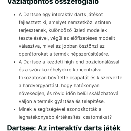
Vázlatpontos összefoglaló
A Dartsee egy interaktív darts játékot
fejlesztett ki, amelyet nemzetközi szinten
terjesztenek, különböző üzleti modellek
tesztelésével, végül az előfizetéses modellt
választva, mivel az jobban ösztönzi az
operátorokat a termék népszerűsítésére.
A Dartsee a kezdeti high-end pozicionálással
és a szórakozóhelyekre koncentrálva,
fokozatosan bővítette csapatát és kiszervezte
a hardvergyártást, hogy hatékonyan
növekedjen, és rövid időn belül skálázhatóvá
váljon a termék gyártása és telepítése.
Minek a segítségével azonosították a
leghatékonyabb értékesítési csatornákat?
Dartsee: Az interaktív darts játék