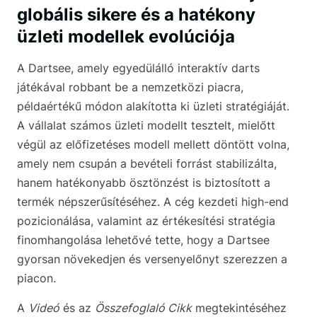
globális sikere és a hatékony
üzleti modellek evolúciója
A Dartsee, amely egyedülálló interaktív darts
játékával robbant be a nemzetközi piacra,
példaértékű módon alakította ki üzleti stratégiáját.
A vállalat számos üzleti modellt tesztelt, mielőtt
végül az előfizetéses modell mellett döntött volna,
amely nem csupán a bevételi forrást stabilizálta,
hanem hatékonyabb ösztönzést is biztosított a
termék népszerűsítéséhez. A cég kezdeti high-end
pozicionálása, valamint az értékesítési stratégia
finomhangolása lehetővé tette, hogy a Dartsee
gyorsan növekedjen és versenyelőnyt szerezzen a
piacon.
A
Videó
és az
Összefoglaló Cikk
megtekintéséhez