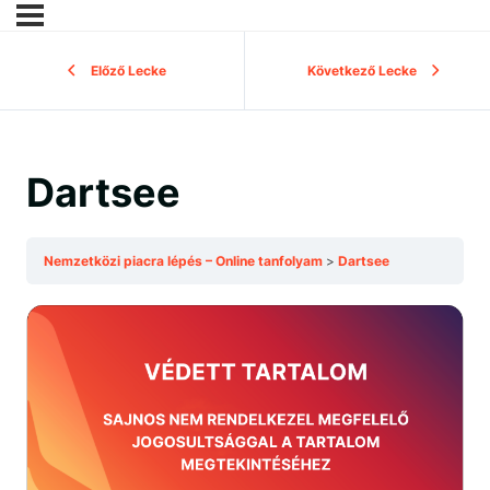
Előző Lecke
Következő Lecke
Dartsee
Nemzetközi piacra lépés – Online tanfolyam
Dartsee