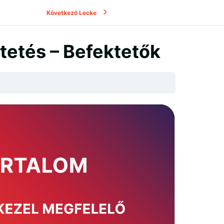
Következő Lecke
ktetés – Befektetők