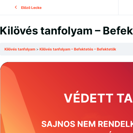
Előző Lecke
Kilövés tanfolyam – Befe
Kilövés tanfolyam
Kilövés tanfolyam – Befektetés – Befektetők