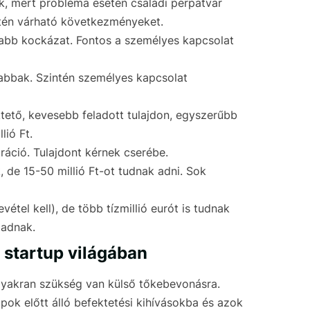
k, mert probléma esetén családi perpatvar
setén várható következményeket.
abb kockázat. Fontos a személyes kapcsolat
sabbak. Szintén személyes kapcsolat
ktető, kevesebb feladott tulajdon, egyszerűbb
lió Ft.
tráció. Tulajdont kérnek cserébe.
k, de 15-50 millió Ft-ot tudnak adni. Sok
étel kell), de több tízmillió eurót is tudnak
 adnak.
 startup világában
 gyakran szükség van külső tőkebevonásra.
pok előtt álló befektetési kihívásokba és azok