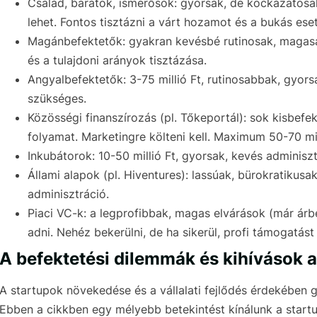
Család, barátok, ismerősök: gyorsak, de kockázatosa
lehet. Fontos tisztázni a várt hozamot és a bukás e
Magánbefektetők: gyakran kevésbé rutinosak, magas
és a tulajdoni arányok tisztázása.
Angyalbefektetők: 3-75 millió Ft, rutinosabbak, gyor
szükséges.
Közösségi finanszírozás (pl. Tőkeportál): sok kisbefe
folyamat. Marketingre költeni kell. Maximum 50-70 mil
Inkubátorok: 10-50 millió Ft, gyorsak, kevés adminisz
Állami alapok (pl. Hiventures): lassúak, bürokratikusa
adminisztráció.
Piaci VC-k: a legprofibbak, magas elvárások (már árbev
adni. Nehéz bekerülni, de ha sikerül, profi támogatást
A befektetési dilemmák és kihívások a
A startupok növekedése és a vállalati fejlődés érdekében
Ebben a cikkben egy mélyebb betekintést kínálunk a startu