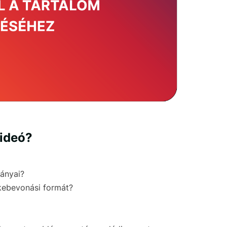
videó?
ányai?
kebevonási formát?