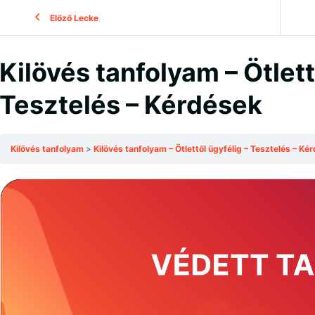
Előző Lecke
Kilövés tanfolyam – Ötlet
Tesztelés – Kérdések
Kilövés tanfolyam
Kilövés tanfolyam – Ötlettől ügyfélig – Tesztelés – Ké