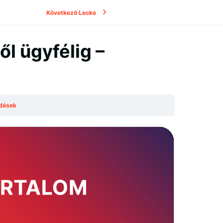
Következő Lecke
től ügyfélig –
rdések