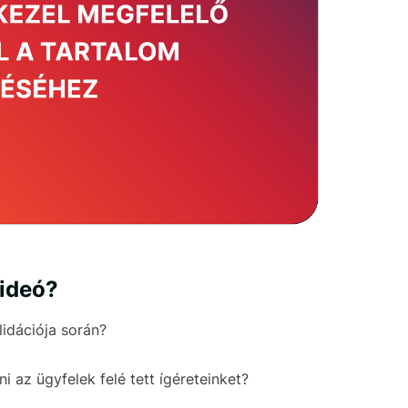
videó?
lidációja során?
i az ügyfelek felé tett ígéreteinket?