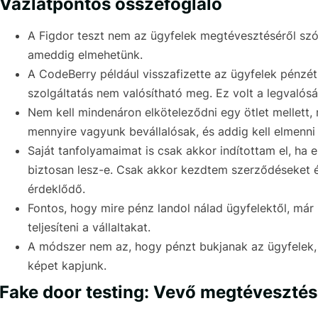
Vázlatpontos összefoglaló
A Figdor teszt nem az ügyfelek megtévesztéséről szól
ameddig elmehetünk.
A CodeBerry például visszafizette az ügyfelek pénzét,
szolgáltatás nem valósítható meg. Ez volt a legvaló
Nem kell mindenáron elköteleződni egy ötlet mellett, r
mennyire vagyunk bevállalósak, és addig kell elmenni
Saját tanfolyamaimat is csak akkor indítottam el, ha 
biztosan lesz-e. Csak akkor kezdtem szerződéseket és
érdeklődő.
Fontos, hogy mire pénz landol nálad ügyfelektől, már
teljesíteni a vállaltakat.
A módszer nem az, hogy pénzt bukjanak az ügyfelek, d
képet kapjunk.
Fake door testing: Vevő megtévesztés