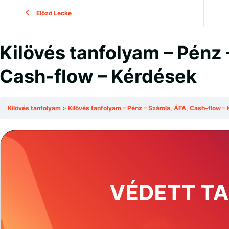
Előző Lecke
Kilövés tanfolyam – Pénz 
Cash-flow – Kérdések
Kilövés tanfolyam
Kilövés tanfolyam – Pénz – Számla, ÁFA, Cash-flow 