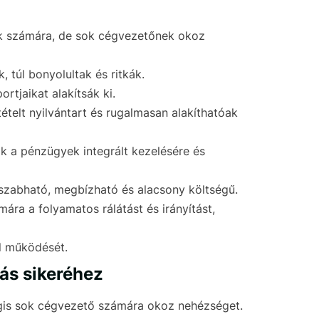
ok számára, de sok cégvezetőnek okoz
túl bonyolultak és ritkák.
rtjaikat alakítsák ki.
telt nyilvántart és rugalmasan alakíthatóak
ak a pénzügyek integrált kezelésére és
re szabható, megbízható és alacsony költségű.
ára a folyamatos rálátást és irányítást,
il működését.
zás sikeréhez
égis sok cégvezető számára okoz nehézséget.