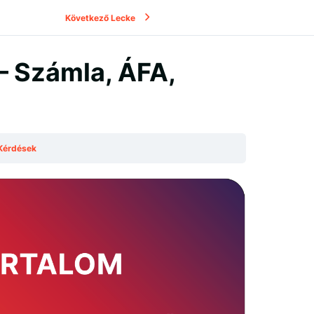
Következő Lecke
– Számla, ÁFA,
– Kérdések