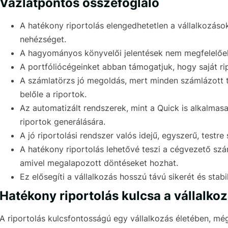
Vázlatpontos összefoglaló
A hatékony riportolás elengedhetetlen a vállalkozás
nehézséget.
A hagyományos könyvelői jelentések nem megfelelőek, 
A portfóliócégeinket abban támogatjuk, hogy saját ripo
A számlatörzs jó megoldás, mert minden számlázott té
belőle a riportok.
Az automatizált rendszerek, mint a Quick is alkalmas
riportok generálására.
A jó riportolási rendszer valós idejű, egyszerű, test
A hatékony riportolás lehetővé teszi a cégvezető szám
amivel megalapozott döntéseket hozhat.
Ez elősegíti a vállalkozás hosszú távú sikerét és stab
Hatékony riportolás kulcsa a vállalko
A riportolás kulcsfontosságú egy vállalkozás életében, m