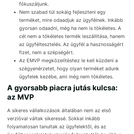
fókuszáljunk.
Nem szabad túl sokáig fejleszteni egy
terméket, mire odaadjuk az ügyfélnek. Inkább
gyorsan odaadni, még ha nem is tökéletes. A
cél nem a tökéletes termék leszállítása, hanem
az ügyféltesztelés. Az ügyfél a hasznosságért
fizet, nem a szépségért.
Az EMVP megközelítéshez le kell küzdeni a
szégyenérzetet, hogy olyan terméket adunk
ügyfelek kezébe, ami még nem tökéletes.
A gyorsabb piacra jutás kulcsa:
az MVP
A sikeres vállalkozások általában nem az első
verzióval váltak sikeressé. Sokkal inkább
folyamatosan tanultak az ügyfelektől, és az