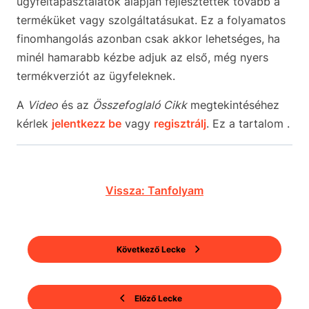
ügyféltapasztalatok alapján fejlesztették tovább a
terméküket vagy szolgáltatásukat. Ez a folyamatos
finomhangolás azonban csak akkor lehetséges, ha
minél hamarabb kézbe adjuk az első, még nyers
termékverziót az ügyfeleknek.
A
Video
és az
Összefoglaló Cikk
megtekintéséhez
kérlek
jelentkezz be
vagy
regisztrálj
. Ez a tartalom .
Vissza: Tanfolyam
Következő Lecke
Előző Lecke