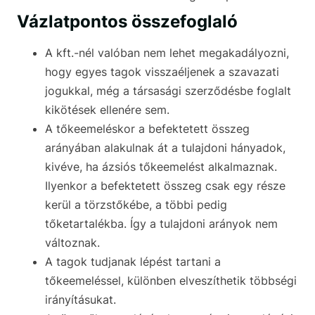
Vázlatpontos összefoglaló
A kft.-nél valóban nem lehet megakadályozni,
hogy egyes tagok visszaéljenek a szavazati
jogukkal, még a társasági szerződésbe foglalt
kikötések ellenére sem.
A tőkeemeléskor a befektetett összeg
arányában alakulnak át a tulajdoni hányadok,
kivéve, ha ázsiós tőkeemelést alkalmaznak.
Ilyenkor a befektetett összeg csak egy része
kerül a törzstőkébe, a többi pedig
tőketartalékba. Így a tulajdoni arányok nem
változnak.
A tagok tudjanak lépést tartani a
tőkeemeléssel, különben elveszíthetik többségi
irányításukat.