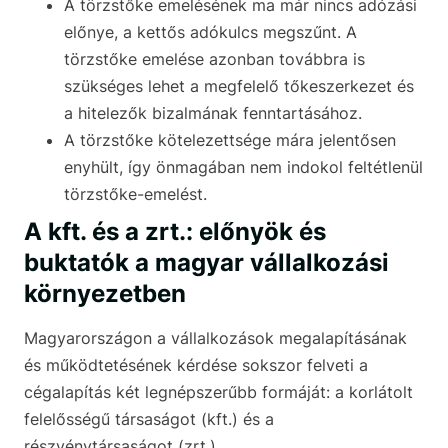
A törzstőke emelésének ma már nincs adózási
előnye, a kettős adókulcs megszűnt. A
törzstőke emelése azonban továbbra is
szükséges lehet a megfelelő tőkeszerkezet és
a hitelezők bizalmának fenntartásához.
A törzstőke kötelezettsége mára jelentősen
enyhült, így önmagában nem indokol feltétlenül
törzstőke-emelést.
A kft. és a zrt.: előnyök és
buktatók a magyar vállalkozási
környezetben
Magyarországon a vállalkozások megalapításának
és működtetésének kérdése sokszor felveti a
cégalapítás két legnépszerűbb formáját: a korlátolt
felelősségű társaságot (kft.) és a
részvénytársaságot (zrt.).