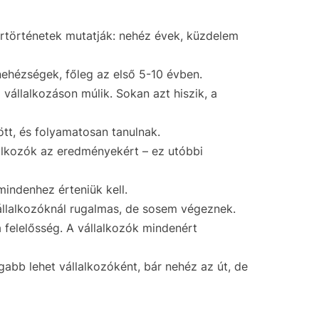
kertörténetek mutatják: nehéz évek, küzdelem
nehézségek, főleg az első 5-10 évben.
 vállalkozáson múlik. Sokan azt hiszik, a
ött, és folyamatosan tanulnak.
lalkozók az eredményekért – ez utóbbi
mindenhez érteniük kell.
állalkozóknál rugalmas, de sosem végeznek.
 felelősség. A vállalkozók mindenért
gabb lehet vállalkozóként, bár nehéz az út, de