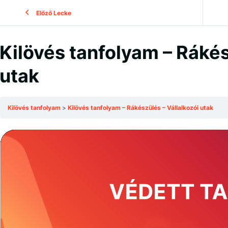
Előző Lecke
Kilövés tanfolyam – Rákés
utak
Kilövés tanfolyam
Kilövés tanfolyam – Rákészülés – Vállalkozói utak