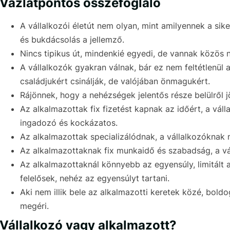
Vázlatpontos összefoglaló
A vállalkozói életút nem olyan, mint amilyennek a si
és bukdácsolás a jellemző.
Nincs tipikus út, mindenkié egyedi, de vannak közös 
A vállalkozók gyakran válnak, bár ez nem feltétlenül a
családjukért csinálják, de valójában önmagukért.
Rájönnek, hogy a nehézségek jelentős része belülről j
Az alkalmazottak fix fizetést kapnak az időért, a vál
ingadozó és kockázatos.
Az alkalmazottak specializálódnak, a vállalkozóknak 
Az alkalmazottaknak fix munkaidő és szabadság, a v
Az alkalmazottaknál könnyebb az egyensúly, limitált a
felelősek, nehéz az egyensúlyt tartani.
Aki nem illik bele az alkalmazotti keretek közé, boldo
megéri.
Vállalkozó vagy alkalmazott?