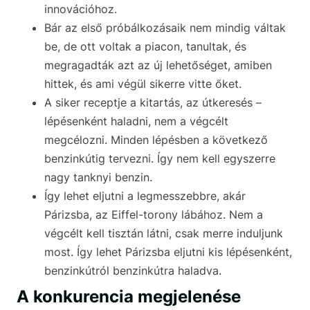
innovációhoz.
Bár az első próbálkozásaik nem mindig váltak
be, de ott voltak a piacon, tanultak, és
megragadták azt az új lehetőséget, amiben
hittek, és ami végül sikerre vitte őket.
A siker receptje a kitartás, az útkeresés –
lépésenként haladni, nem a végcélt
megcélozni. Minden lépésben a következő
benzinkútig tervezni. Így nem kell egyszerre
nagy tanknyi benzin.
Így lehet eljutni a legmesszebbre, akár
Párizsba, az Eiffel-torony lábához. Nem a
végcélt kell tisztán látni, csak merre induljunk
most. Így lehet Párizsba eljutni kis lépésenként,
benzinkútról benzinkútra haladva.
A konkurencia megjelenése