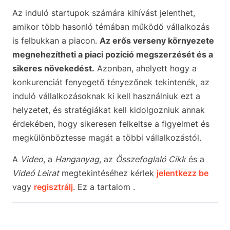
Az induló startupok számára kihívást jelenthet,
amikor több hasonló témában működő vállalkozás
is felbukkan a piacon.
Az erős verseny környezete
megnehezítheti a piaci pozíció megszerzését és a
sikeres növekedést.
Azonban, ahelyett hogy a
konkurenciát fenyegető tényezőnek tekintenék, az
induló vállalkozásoknak ki kell használniuk ezt a
helyzetet, és stratégiákat kell kidolgozniuk annak
érdekében, hogy sikeresen felkeltse a figyelmet és
megkülönböztesse magát a többi vállalkozástól.
A
Video
, a
Hanganyag
, az
Összefoglaló Cikk
és a
Videó Leirat
megtekintéséhez kérlek
jelentkezz be
vagy
regisztrálj
. Ez a tartalom .