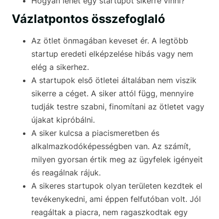
Hogyan lehet egy startupot sikerre vinni?
Vázlatpontos összefoglaló
Az ötlet önmagában keveset ér. A legtöbb
startup eredeti elképzelése hibás vagy nem
elég a sikerhez.
A startupok első ötletei általában nem viszik
sikerre a céget. A siker attól függ, mennyire
tudják testre szabni, finomítani az ötletet vagy
újakat kipróbálni.
A siker kulcsa a piacismeretben és
alkalmazkodóképességben van. Az számít,
milyen gyorsan értik meg az ügyfelek igényeit
és reagálnak rájuk.
A sikeres startupok olyan területen kezdtek el
tevékenykedni, ami éppen felfutóban volt. Jól
reagáltak a piacra, nem ragaszkodtak egy