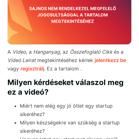
A
Video
, a
Hanganyag
, az
Összefoglaló Cikk
és a
Videó Leirat
megtekintéséhez kérlek
jelentkezz be
vagy
regisztrálj
. Ez a tartalom .
Milyen kérdéseket válaszol meg
ez a videó?
Miért nem elég egy jó ötlet egy startup
sikeréhez?
Milyen készségekre van szükség a startup
sikeréhez?