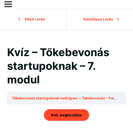
Előző Lecke
Következő Lecke
Kvíz – Tőkebevonás
startupoknak – 7.
modul
Tőkebevonás startupoknak tanfolyam
Tőkebevonás – Folyósítás, házasság – Kérdések