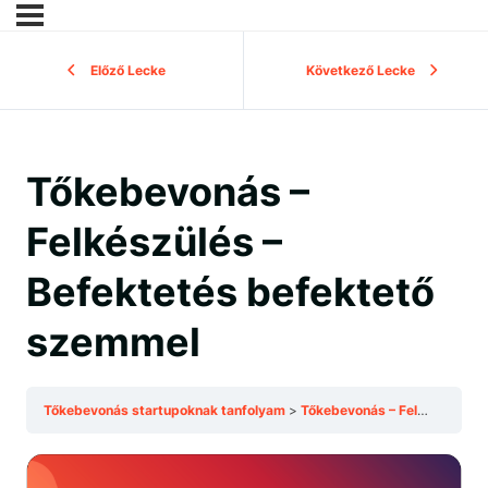
Előző Lecke
Következő Lecke
Tőkebevonás –
Felkészülés –
Befektetés befektető
szemmel
Tőkebevonás startupoknak tanfolyam
Tőkebevonás – Felkészülés – Befektetés befektető szemmel