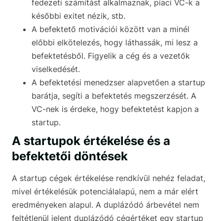
fedezeti számítást alkalmaznak, piaci VC-k a
későbbi exitet nézik, stb.
A befektető motivációi között van a minél
előbbi elkötelezés, hogy láthassák, mi lesz a
befektetésből. Figyelik a cég és a vezetők
viselkedését.
A befektetési menedzser alapvetően a startup
barátja, segíti a befektetés megszerzését. A
VC-nek is érdeke, hogy befektetést kapjon a
startup.
A startupok értékelése és a
befektetői döntések
A startup cégek értékelése rendkívül nehéz feladat,
mivel értékelésük potenciálalapú, nem a már elért
eredményeken alapul. A duplázódó árbevétel nem
feltétlenül jelent duplázódó cégértéket egy startup