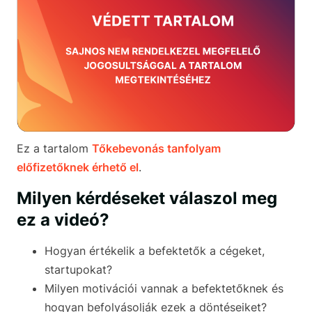
Ez a tartalom
Tőkebevonás tanfolyam
előfizetőknek érhető el
.
Milyen kérdéseket válaszol meg
ez a videó?
Hogyan értékelik a befektetők a cégeket,
startupokat?
Milyen motivációi vannak a befektetőknek és
hogyan befolyásolják ezek a döntéseiket?