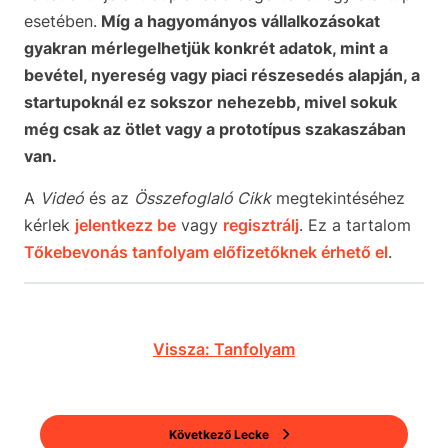
esetében.
Míg a hagyományos vállalkozásokat
gyakran mérlegelhetjük konkrét adatok, mint a
bevétel, nyereség vagy piaci részesedés alapján, a
startupoknál ez sokszor nehezebb, mivel sokuk
még csak az ötlet vagy a prototípus szakaszában
van.
A
Videó
és az
Összefoglaló Cikk
megtekintéséhez
kérlek
jelentkezz be
vagy
regisztrálj
. Ez a tartalom
Tőkebevonás tanfolyam előfizetőknek érhető el
.
Vissza: Tanfolyam
Következő Lecke