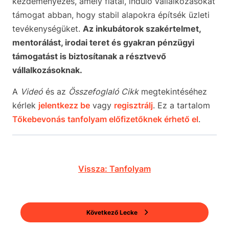
kezdeményezés, amely fiatal, induló vállalkozásokat
támogat abban, hogy stabil alapokra építsék üzleti
tevékenységüket.
Az inkubátorok szakértelmet,
mentorálást, irodai teret és gyakran pénzügyi
támogatást is biztosítanak a résztvevő
vállalkozásoknak.
A
Videó
és az
Összefoglaló Cikk
megtekintéséhez
kérlek
jelentkezz be
vagy
regisztrálj
. Ez a tartalom
Tőkebevonás tanfolyam előfizetőknek érhető el
.
Vissza: Tanfolyam
Következő Lecke