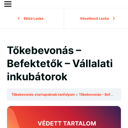
Előző Lecke
Következő Lecke
Tőkebevonás –
Befektetők – Vállalati
inkubátorok
Tőkebevonás startupoknak tanfolyam
Tőkebevonás – Befektetők – Vállalati inkubátorok