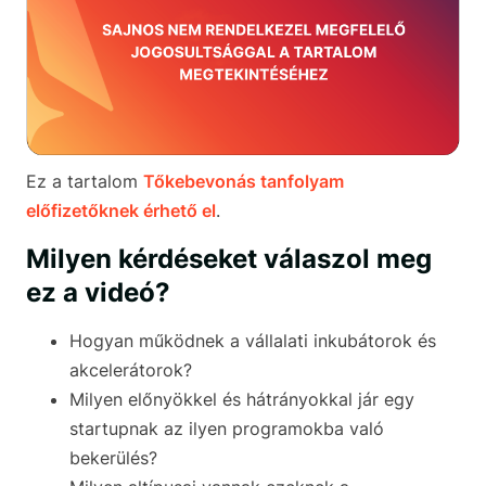
Ez a tartalom
Tőkebevonás tanfolyam
előfizetőknek érhető el
.
Milyen kérdéseket válaszol meg
ez a videó?
Hogyan működnek a vállalati inkubátorok és
akcelerátorok?
Milyen előnyökkel és hátrányokkal jár egy
startupnak az ilyen programokba való
bekerülés?