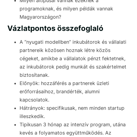
Milyen altípusai vannak ezeknek a
programoknak, és milyen példák vannak
Magyarországon?
Vázlatpontos összefoglaló
A “nyugati modellben” inkubátorok és vállalati
partnereik közösen hoznak létre közös
cégeket, amikbe a vállalatok pénzt fektetnek,
az inkubátorok pedig munkát és szakértelmet
biztosítanak.
Előnyök: hozzáférés a partnerek üzleti
erőforrásaihoz, brandérték, alumni
kapcsolatok.
Hátrányok: specifikusak, nem minden startup
illeszkedik.
Tipikusan 3 hónap az intenzív program, utána
kevés a folyamatos együttműködés. Az