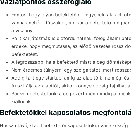
Vázlatpontos összefoglaló
Fontos, hogy olyan befektetőink legyenek, akik elköt
vannak nehéz időszakok, amikor a befektető megbánja
a viszony.
Politikai játszmák is előfordulhatnak, főleg állami be
érdeke, hogy megmutassa, az előző vezetés rossz dön
befektetést.
A legrosszabb, ha a befektető miatt a cég döntésképt
Nem érdemes túlnyerni egy szolgáltatót, mert rossza
Addig tart egy startup, amíg az alapító ki nem ég, és
frusztrálja az alapítót, akkor könnyen odáig fajulhat a
Bár van befektetőnk, a cég azért még mindig a miénk
kiállnunk.
Befektetőkkel kapcsolatos megfontol
Hosszú távú, stabil befektetői kapcsolatokra van szükség 