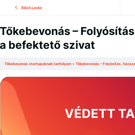
Előző Lecke
Tőkebevonás – Folyósítás
a befektető szivat
Tőkebevonás startupoknak tanfolyam
Tőkebevonás – Folyósítás, házass