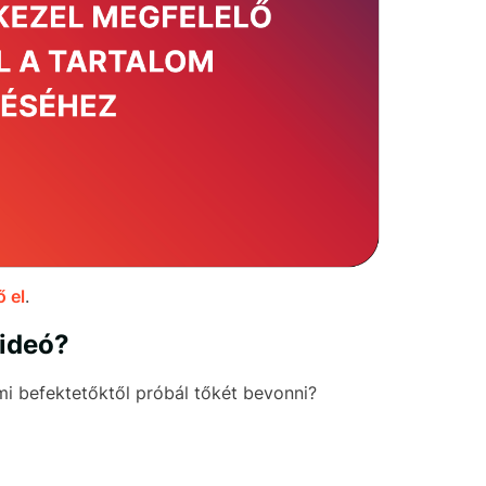
 el
.
videó?
mi befektetőktől próbál tőkét bevonni?