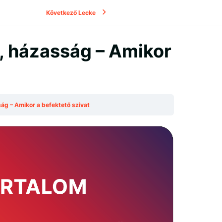
Következő Lecke
, házasság – Amikor
ág – Amikor a befektető szivat