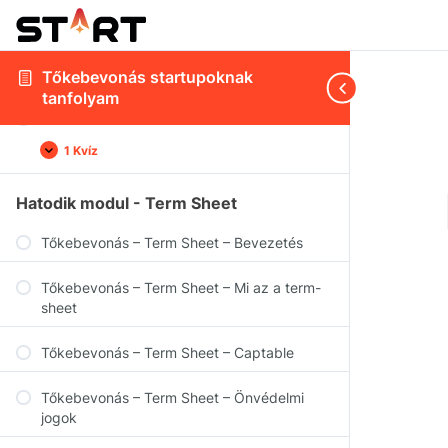
cégérték illúzió
Tőkebevonás – Tervek és matek –
Likvidációs preferencia
Tőkebevonás startupoknak
tanfolyam
Tőkebevonás – Tervek és matek – Kérdések
1 Kvíz
Hatodik modul - Term Sheet
Tőkebevonás – Term Sheet – Bevezetés
Tőkebevonás – Term Sheet – Mi az a term-
sheet
Tőkebevonás – Term Sheet – Captable
Tőkebevonás – Term Sheet – Önvédelmi
jogok