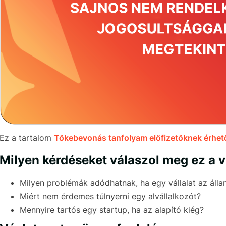
Ez a tartalom
Tőkebevonás tanfolyam előfizetőknek érhető
Milyen kérdéseket válaszol meg ez a 
Milyen problémák adódhatnak, ha egy vállalat az álla
Miért nem érdemes túlnyerni egy alvállalkozót?
Mennyire tartós egy startup, ha az alapító kiég?