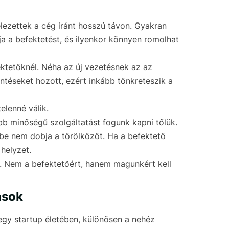
elezettek a cég iránt hosszú távon. Gyakran
 a befektetést, és ilyenkor könnyen romolhat
fektetőknél. Néha az új vezetésnek az az
téseket hozott, ezért inkább tönkreteszik a
elenné válik.
bb minőségű szolgáltatást fogunk kapni tőlük.
 be nem dobja a törölközőt. Ha a befektető
 helyzet.
. Nem a befektetőért, hanem magunkért kell
ások
egy startup életében, különösen a nehéz