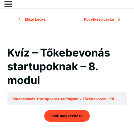
Előző Lecke
Következő Lecke
Kvíz – Tőkebevonás
startupoknak – 8.
modul
Tőkebevonás startupoknak tanfolyam
Tőkebevonás – Következő Kör, Exit – Kérdések