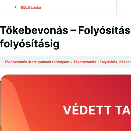
Előző Lecke
Tőkebevonás – Folyósítás
folyósításig
Tőkebevonás startupoknak tanfolyam
Tőkebevonás – Folyósítás, házassá