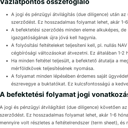
Vázlatpontos összefoglaló
A jogi és pénzügyi átvilágítás (due diligence) után az
szerződést. Ez hosszadalmas folyamat lehet, akár 1-6 
A befektetési szerződés minden eleme alkuképes, de h
igazgatóságának újra jóvá kell hagynia.
A folyósítási feltételeket teljesíteni kell, pl. nullás N
cégbírósági változásokat átvezetni. Ez általában 1-2 
Ha minden feltétel teljesült, a befektető átutalja a 
mérföldkövek teljesítésének nyomása.
A folyamat minden lépésében érdemes saját ügyvédet
észrevegye a buktatókat. Ez kulcsfontosságú a ked
A befektetési folyamat jogi vonatkozá
A jogi és pénzügyi átvilágítást (due diligence) követően az
szerződést. Ez hosszadalmas folyamat lehet, akár 1-6 hónap
mennyire volt részletes a feltételrendszer (term sheet), és