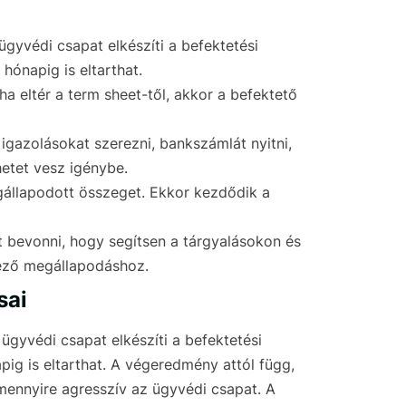
 ügyvédi csapat elkészíti a befektetési
hónapig is eltarthat.
a eltér a term sheet-től, akkor a befektető
AV igazolásokat szerezni, bankszámlát nyitni,
hetet vesz igénybe.
megállapodott összeget. Ekkor kezdődik a
 bevonni, hogy segítsen a tárgyalásokon és
vező megállapodáshoz.
sai
 ügyvédi csapat elkészíti a befektetési
ig is eltarthat. A végeredmény attól függ,
 mennyire agresszív az ügyvédi csapat. A