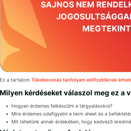
Ez a tartalom
Tőkebevonás tanfolyam előfizetőknek érhető
Milyen kérdéseket válaszol meg ez a 
Hogyan érdemes felkészülni a tárgyalásokra?
Mire érdemes odafigyelni a term sheet és a befekte
Mit tehetünk annak érdekében, hogy kedvező eredmén