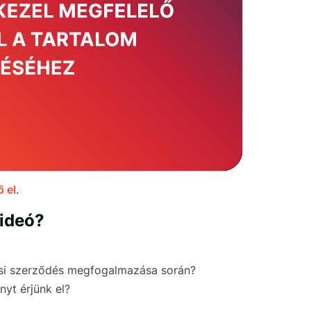
 el
.
videó?
tési szerződés megfogalmazása során?
yt érjünk el?