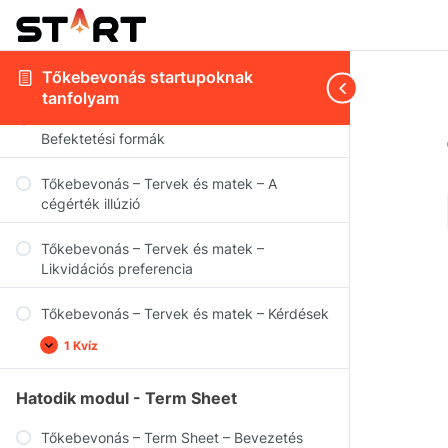
deck
Tőkebevonás – Tervek és matek – One
pager
Tőkebevonás startupoknak
tanfolyam
Tőkebevonás – Tervek és matek –
Befektetési formák
Tőkebevonás – Tervek és matek – A
cégérték illúzió
Tőkebevonás – Tervek és matek –
Likvidációs preferencia
Tőkebevonás – Tervek és matek – Kérdések
1 Kvíz
Hatodik modul - Term Sheet
Tőkebevonás – Term Sheet – Bevezetés