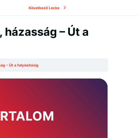
Következő Lecke
, házasság – Út a
g – Út a folyósításig