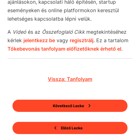
ajánlásokon, kapcsolati háló építésén, startup
eseményeken és online platformokon keresztül
lehetséges kapcsolatba lépni velük.
A
Videó
és az
Összefoglaló Cikk
megtekintéséhez
kérlek
jelentkezz be
vagy
regisztrálj
. Ez a tartalom
Tőkebevonás tanfolyam előfizetőknek érhető el
.
Vissza: Tanfolyam
Következő Lecke
Előző Lecke